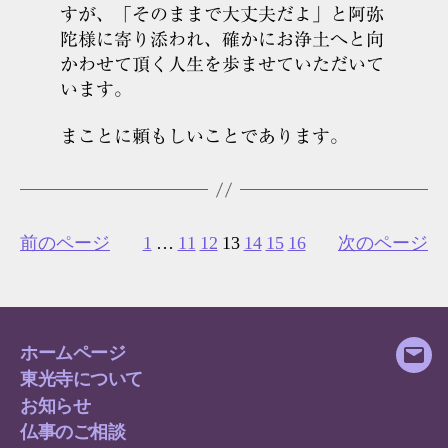
すが、「そのままで大丈夫だよ」と阿弥
陀様に寄り添われ、確かにお浄土へと向
かわせて頂く人生を歩ませていただいて
います。
まことに頼もしいことであります。
前のページ
1
…
11
12
13
14
15
16
次のページ
ホームページ
メ
東光寺について
ー
お知らせ
ル
仏事のご相談