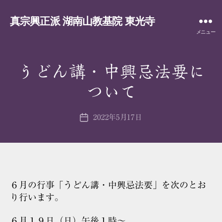
真宗興正派 湖南山教基院 東光寺
メニュー
うどん講・中興忌法要に
ついて
2022年5月17日
投
稿
日
６月の行事「うどん講・中興忌法要」を次のとお
り行います。
６月１９日（日）午後１時～