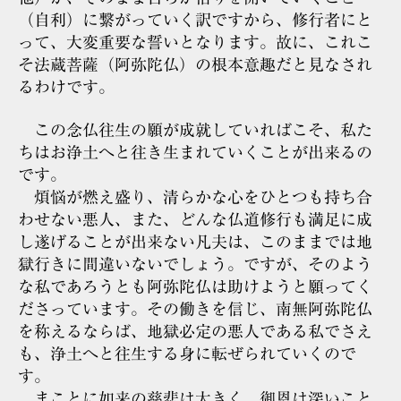
（自利）に繋がっていく訳ですから、修行者にと
って、大変重要な誓いとなります。故に、これこ
そ法蔵菩薩（阿弥陀仏）の根本意趣だと見なされ
るわけです。
この念仏往生の願が成就していればこそ、私た
ちはお浄土へと往き生まれていくことが出来るの
です。
煩悩が燃え盛り、清らかな心をひとつも持ち合
わせない悪人、また、どんな仏道修行も満足に成
し遂げることが出来ない凡夫は、このままでは地
獄行きに間違いないでしょう。ですが、そのよう
な私であろうとも阿弥陀仏は助けようと願ってく
ださっています。その働きを信じ、南無阿弥陀仏
を称えるならば、地獄必定の悪人である私でさえ
も、浄土へと往生する身に転ぜられていくので
す。
まことに如来の慈悲は大きく、御恩は深いこと