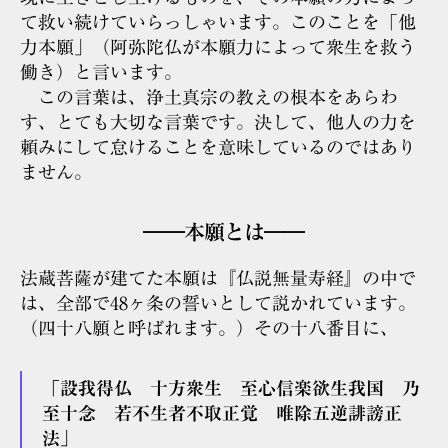
て救い続けていらっしゃいます。このことを「他
力本願」（阿弥陀仏が本願力によって衆生を救う
働き）と言います。
この言葉は、浄土真宗の教えの根本をあらわ
す、とても大切な言葉です。決して、他人の力を
頼みにして怠けることを意味しているのではあり
ません。
――本願とは――
法蔵菩薩が建てた本願は『仏説無量寿経』の中で
は、全部で48ヶ条の誓いとして説かれています。
（四十八願と呼ばれます。）その十八番目に、
「設我得仏 十方衆生 至心信楽欲生我国 乃
至十念 若不生者不取正覚 唯除五逆誹謗正
法」