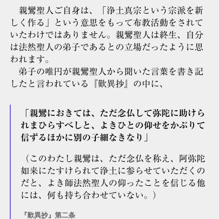
親鸞聖人ご自身は、「浄土真宗という宗派を新
しく作る」という意思をもって布教活動をされて
いたわけではありません。親鸞聖人は終生、自分
は法然聖人の弟子であるとの立場だったように思
われます。
弟子の唯円が親鸞聖人から聞いた言葉を書き記
したと言われている『歎異抄』の中に、
「親鸞におきては、ただ念仏して弥陀に助けら
れまひらすべしと、よきひとの仰せをかぶりて
信ずるほかに別の子細なきなり」
（このわたし親鸞は、ただ念仏を称え、阿弥陀
如来にたすけられて浄土に参らせていただくの
だと、よき師法然聖人の仰ったことを信じる他
には、何も持ち合わせていない。）
『歎異抄』第二条