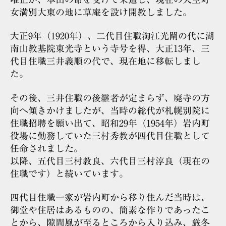
女満別大東の地に草庵を設け開教しました。
大正9年（1920年）、二代目住職淘江光闡の代に湖
南山教基院東光寺という寺号を得、大正13年、三
代目住職三井義順の代で、現在地に移転しまし
た。
その後、三井住職の後継者が定まらず、廃寺の方
向へ傾きかけましたが、当時の総代が札幌別院に
住職招聘を願い出て、昭和29年（1954年）岩内町
役場に勤務していた三村秀教が四代目住職として
任命されました。
以降、五代目三村教良、六代目三村淳良（現在の
住職です）と続いています。
四代目住職一家が岩内町から移り住んだ当時は、
御堂や住居はあるものの、簡素な作りであったこ
とから、隙間風が至るところから入り込み、厳冬