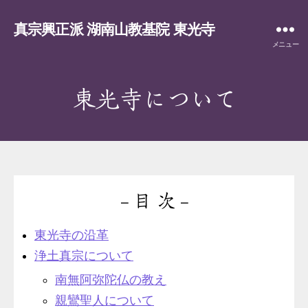
真宗興正派 湖南山教基院 東光寺
メニュー
東光寺について
– 目 次 –
東光寺の沿革
浄土真宗について
南無阿弥陀仏の教え
親鸞聖人について