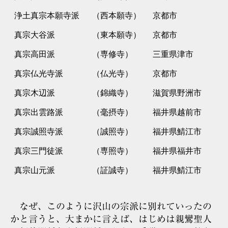
浄土真宗本願寺派
（西本願寺）
京都市
真宗大谷派
（東本願寺）
京都市
真宗高田派
（専修寺）
三重県津市
真宗仏光寺派
（仏光寺）
京都市
真宗木辺派
（錦織寺）
滋賀県野洲市
真宗出雲路派
（毫摂寺）
福井県越前市
真宗誠照寺派
（誠照寺）
福井県鯖江市
真宗三門徒派
（専照寺）
福井県福井市
真宗山元派
（証誠寺）
福井県鯖江市
なぜ、このように沢山の宗派に別れていったの
かと言うと、大まかに言えば、はじめは親鸞聖人