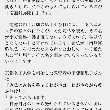
られて、いま実際に生きとし生けるものを助ける
働きとして、私たちのもとに届けられているのが
「南無阿弥陀仏」です。
前述の四十八願の第十七番目には、「あらゆる
世界の諸々の仏たちが、阿弥陀仏を讃え、その名
が十方世界に響き渡らないようであれば、私は仏
とならない」と誓われています。諸仏が「南無阿
弥陀仏」をほめたたえる声をとおして、いま私た
ちに至り届き、その名を聞かせてもらっていると
いうことです。
京都女子大学を創始した教育者の甲斐和里子さん
は
「み仏のみ名を称ふるわが声は わが声ながら尊
かりけり」
と詠っておられます。
自分自身の口から発せられている念仏が、実は
すべて阿弥陀仏のお慈悲の働きによって称えさせ