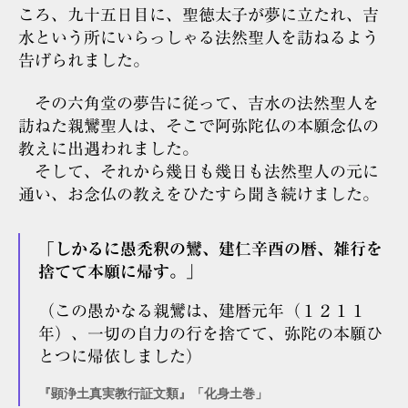
ころ、九十五日目に、聖徳太子が夢に立たれ、吉
水という所にいらっしゃる法然聖人を訪ねるよう
告げられました。
その六角堂の夢告に従って、吉水の法然聖人を
訪ねた親鸞聖人は、そこで阿弥陀仏の本願念仏の
教えに出遇われました。
そして、それから幾日も幾日も法然聖人の元に
通い、お念仏の教えをひたすら聞き続けました。
「しかるに愚禿釈の鸞、建仁辛酉の暦、雑行を
捨てて本願に帰す。」
（この愚かなる親鸞は、建暦元年（１２１１
年）、一切の自力の行を捨てて、弥陀の本願ひ
とつに帰依しました）
『顕浄土真実教行証文類』「化身土巻」