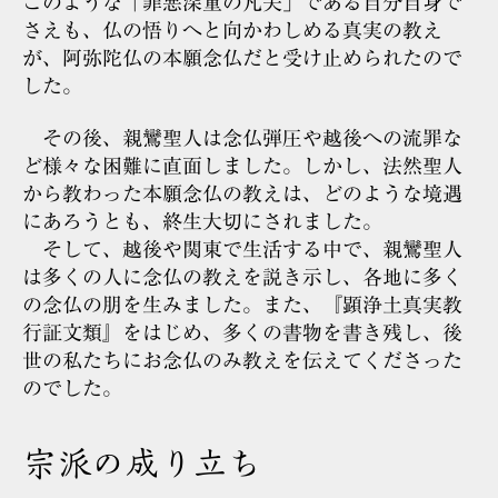
このような「罪悪深重の凡夫」である自分自身で
さえも、仏の悟りへと向かわしめる真実の教え
が、阿弥陀仏の本願念仏だと受け止められたので
した。
その後、親鸞聖人は念仏弾圧や越後への流罪な
ど様々な困難に直面しました。しかし、法然聖人
から教わった本願念仏の教えは、どのような境遇
にあろうとも、終生大切にされました。
そして、越後や関東で生活する中で、親鸞聖人
は多くの人に念仏の教えを説き示し、各地に多く
の念仏の朋を生みました。また、『顕浄土真実教
行証文類』をはじめ、多くの書物を書き残し、後
世の私たちにお念仏のみ教えを伝えてくださった
のでした。
宗派の成り立ち