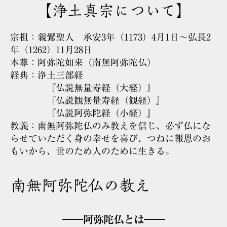
【浄土真宗について】
宗祖：親鸞聖人 承安3年（1173）4月1日～弘長2
年（1262）11月28日
本尊：阿弥陀如来（南無阿弥陀仏）
経典：浄土三部経
『仏説無量寿経（大経）』
『仏説観無量寿経（観経）』
『仏説阿弥陀経（小経）』
教義：南無阿弥陀仏のみ教えを信じ、必ず仏にな
らせていただく身の幸せを喜び、つねに報恩のお
もいから、世のため人のために生きる。
南無阿弥陀仏の教え
――阿弥陀仏とは――