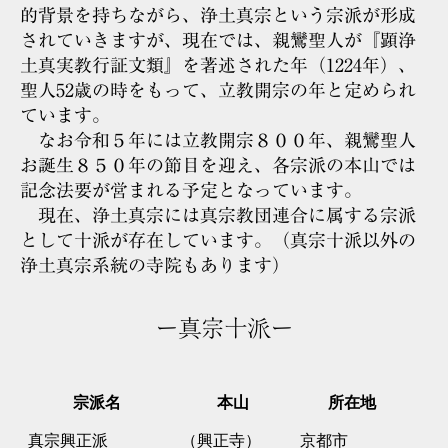
的背景を持ちながら、浄土真宗という宗派が形成
されていきますが、現在では、親鸞聖人が『顕浄
土真実教行証文類』を著述された年（1224年）、
聖人52歳の時をもって、立教開宗の年と定められ
ています。
なお令和５年には立教開宗８００年、親鸞聖人
お誕生８５０年の節目を迎え、各宗派の本山では
記念法要が営まれる予定となっています。
現在、浄土真宗には真宗教団連合に属する宗派
として十派が存在しています。（真宗十派以外の
浄土真宗系統の寺院もあります）
ー真宗十派ー
宗派名
本山
所在地
真宗興正派
（興正寺）
京都市