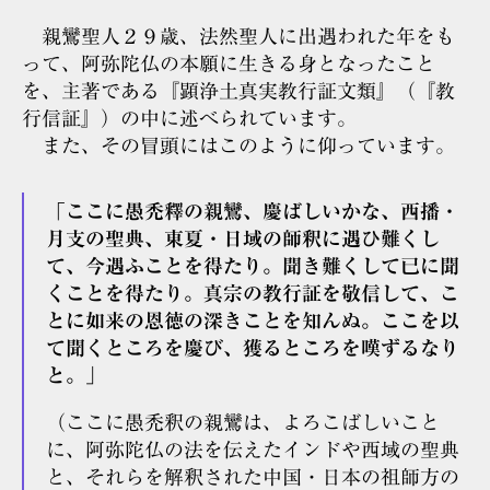
親鸞聖人２９歳、法然聖人に出遇われた年をも
って、阿弥陀仏の本願に生きる身となったこと
を、主著である『顕浄土真実教行証文類』（『教
行信証』）の中に述べられています。
また、その冒頭にはこのように仰っています。
「ここに愚禿釋の親鸞、慶ばしいかな、西播・
月支の聖典、東夏・日域の師釈に遇ひ難くし
て、今遇ふことを得たり。聞き難くして已に聞
くことを得たり。真宗の教行証を敬信して、こ
とに如来の恩徳の深きことを知んぬ。ここを以
て聞くところを慶び、獲るところを嘆ずるなり
と。」
（ここに愚禿釈の親鸞は、よろこばしいこと
に、阿弥陀仏の法を伝えたインドや西域の聖典
と、それらを解釈された中国・日本の祖師方の