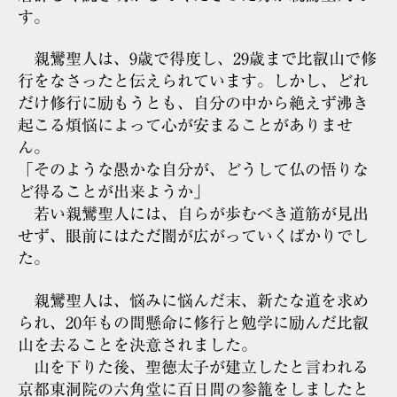
す。
親鸞聖人は、9歳で得度し、29歳まで比叡山で修
行をなさったと伝えられています。しかし、どれ
だけ修行に励もうとも、自分の中から絶えず沸き
起こる煩悩によって心が安まることがありませ
ん。
「そのような愚かな自分が、どうして仏の悟りな
ど得ることが出来ようか」
若い親鸞聖人には、自らが歩むべき道筋が見出
せず、眼前にはただ闇が広がっていくばかりでし
た。
親鸞聖人は、悩みに悩んだ末、新たな道を求め
られ、20年もの間懸命に修行と勉学に励んだ比叡
山を去ることを決意されました。
山を下りた後、聖徳太子が建立したと言われる
京都東洞院の六角堂に百日間の参籠をしましたと