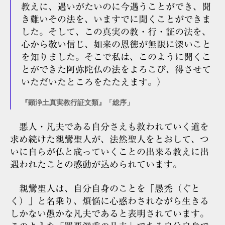
教えに、遇いがたいのに今遇うことができ、聞
き難いその法を、いますでに聞くことができま
した。そして、この真実の教・行・証の法を、
心から敬い信じ、如来の恩徳が無限に深いこと
を知りました。そこで私は、このように聞くこ
とができた阿弥陀仏の法をよろこび、得させて
いただいたところをたたえます。）
『顕浄土真実教行証文類』「総序」
悪人・凡夫である自分さえも救われていく道を
求め続けた親鸞聖人が、法然聖人をとおして、つ
いに自らが仏と成っていくことの出来る教えに出
遇われたことの感動が込められています。
親鸞聖人は、自分自身のことを「愚禿（ぐと
く）」と名乗り、煩悩に心惑わされながら生きる
しかない愚かな凡夫であると表明されています。