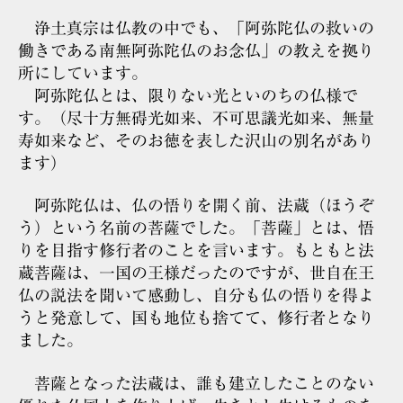
浄土真宗は仏教の中でも、「阿弥陀仏の救いの
働きである南無阿弥陀仏のお念仏」の教えを拠り
所にしています。
阿弥陀仏とは、限りない光といのちの仏様で
す。（尽十方無碍光如来、不可思議光如来、無量
寿如来など、そのお徳を表した沢山の別名があり
ます）
阿弥陀仏は、仏の悟りを開く前、法蔵（ほうぞ
う）という名前の菩薩でした。「菩薩」とは、悟
りを目指す修行者のことを言います。もともと法
蔵菩薩は、一国の王様だったのですが、世自在王
仏の説法を聞いて感動し、自分も仏の悟りを得よ
うと発意して、国も地位も捨てて、修行者となり
ました。
菩薩となった法蔵は、誰も建立したことのない