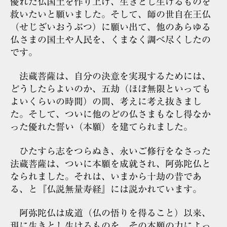
優れた仏国土を作り上げ、生きとし生けるものを
救いたいと願いました。そして、師の世自在王仏
（せじざいおうぶつ）に願い出て、他のあらゆる
仏さまの国土や人民を、くまなく調べ尽くしたの
です。
法蔵菩薩は、自分の決意を実現するためには、
どうしたらよいのか、五劫（ほぼ無限といっても
よいくらいの時間）の間、考えに考え抜きまし
た。そして、ついに他のどの仏さまもなし得なか
った優れた誓い（本願）を建てられました。
ひたすら志をつらぬき、永いご修行をなさった
法蔵菩薩は、ついに本願を成就され、阿弥陀仏と
なられました。それは、いまから十劫の昔であ
る、と『仏説無量寿経』には説かれています。
阿弥陀仏は成道（仏の悟りを得ること）以来、
現に生きとし生けるものを、その本願の力によっ