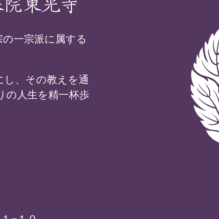
基院東光寺
宗の一宗派に属する
にし、その教えを通
りの人生を精一杯歩
１−１０