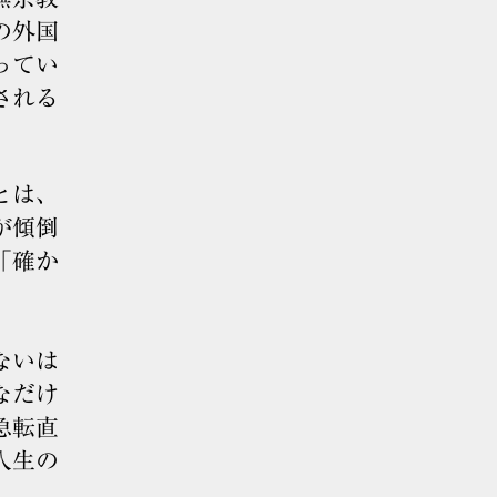
の外国
ってい
される
とは、
が傾倒
「確か
ないは
なだけ
急転直
人生の
。