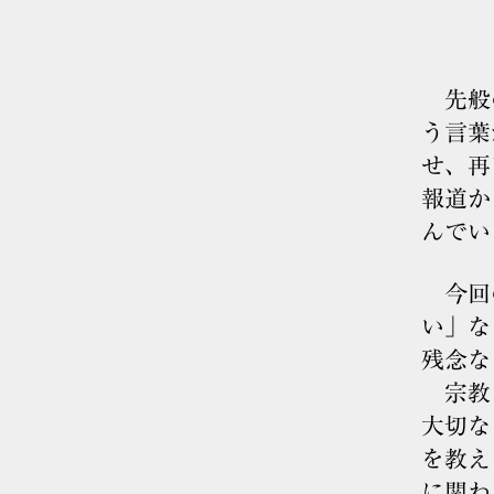
先般の
う言葉
せ、再
報道か
んでい
今回の
い」な
残念な
宗教と
大切な
を教え
に関わ