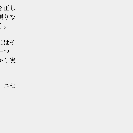
を正し
頼りな
う。
にはそ
一つ
か？実
、ニセ