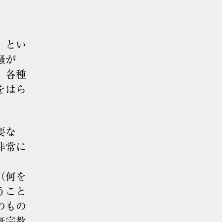
」とい
騒が
、各種
をはら
要な
非常に
（何を
うこと
のもの
無宗教