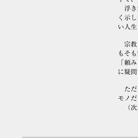
浮き沈
く示し
い人生
宗教と
もそも
「頼み
に疑問
ただし
モノだ
（次