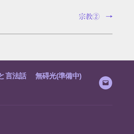
宗教②
→
と言法話
無碍光(準備中)
メ
ー
ル