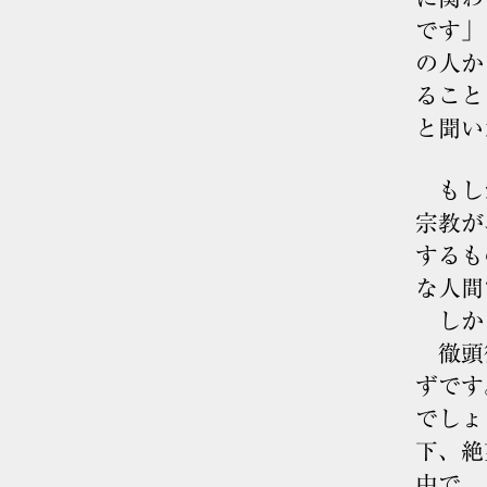
です」
の人か
ること
と聞い
もしか
宗教が
するも
な人間
しか
徹頭徹
ずです
でしょ
下、絶
中で、