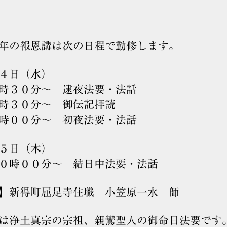
年の報恩講は次の日程で勤修します。
４日（水）
時３０分～ 逮夜法要・法話
時３０分～ 御伝記拝読
時００分～ 初夜法要・法話
５日（木）
０時００分～ 結日中法要・法話
教】新得町屈足寺住職 小笠原一水 師
は浄土真宗の宗祖、親鸞聖人の御命日法要です