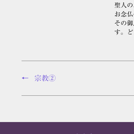
聖人の
お念仏
その御
す。ど
←
宗教②