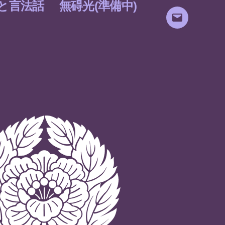
と言法話
無碍光(準備中)
メ
ー
ル