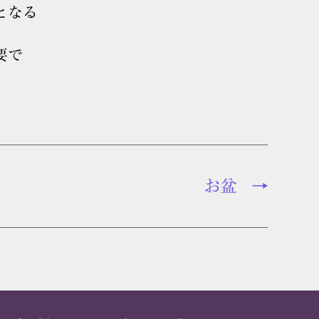
となる
要で
お盆
→