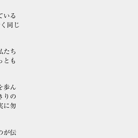
ている
全く同じ
私たち
っとも
を歩ん
きりの
実に勿
のが伝