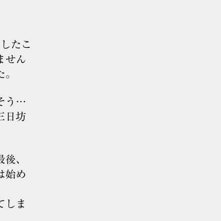
意したこ
ません
た。
そう…
三日坊
最後、
は始め
てしま