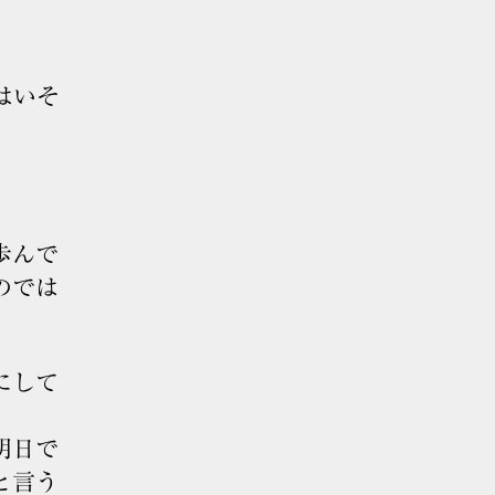
はいそ
歩んで
のでは
にして
明日で
と言う