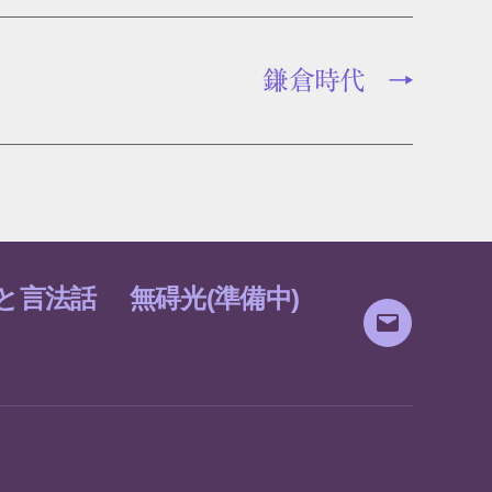
鎌倉時代
→
と言法話
無碍光(準備中)
メ
ー
ル