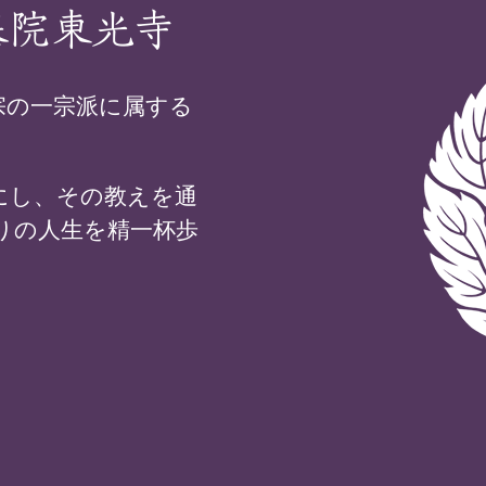
基院東光寺
宗の一宗派に属する
にし、その教えを通
りの人生を精一杯歩