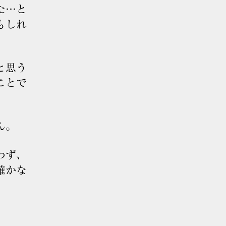
た…と
もしれ
と思う
ことで
ん。
わず、
確かな