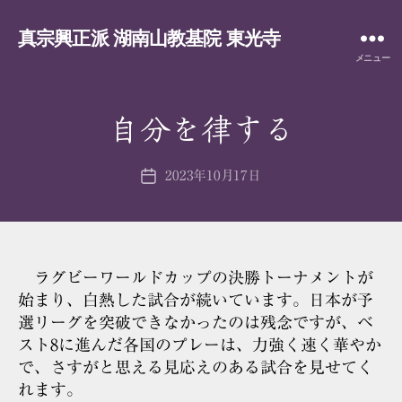
真宗興正派 湖南山教基院 東光寺
メニュー
自分を律する
2023年10月17日
投
稿
日
ラグビーワールドカップの決勝トーナメントが
始まり、白熱した試合が続いています。日本が予
選リーグを突破できなかったのは残念ですが、ベ
スト8に進んだ各国のプレーは、力強く速く華やか
で、さすがと思える見応えのある試合を見せてく
れます。