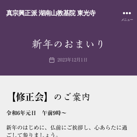
真宗興正派 湖南山教基院 東光寺
メニュー
新年のおまいり
2023年12月1日
投
稿
日
【修正会】
のご案内
令和6年元日 午前9時～
新年のはじめに、仏前にご挨拶し、心あらたに過
ごして参りましょう。