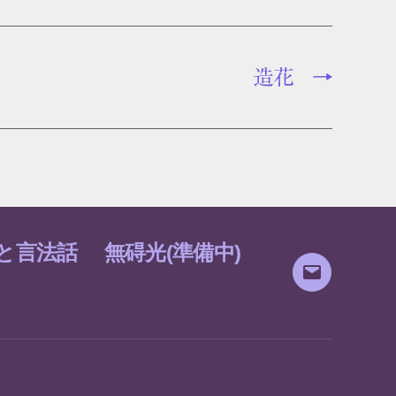
造花
→
と言法話
無碍光(準備中)
メ
ー
ル