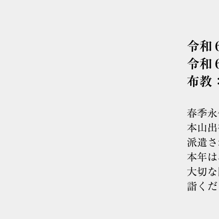
令和
令和
布教
春季永
本山出
派遣さ
本年は
大切な
詣くだ