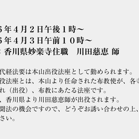
６年４月２日午後１時～
６年４月３日午前１０時～
：香川県妙楽寺住職 川田慈恵 師
代経法要は本山出役法座として勤められます。
役法座とは、本山より任命された布教使が、各
れ（出役）、布教にあたる法座です。
、香川県より川田慈恵師が出役されます。
聞法の機会ですので、どうぞお誘い合わせの上
さい。