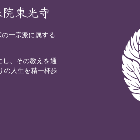
基院東光寺
宗の一宗派に属する
にし、その教えを通
りの人生を精一杯歩