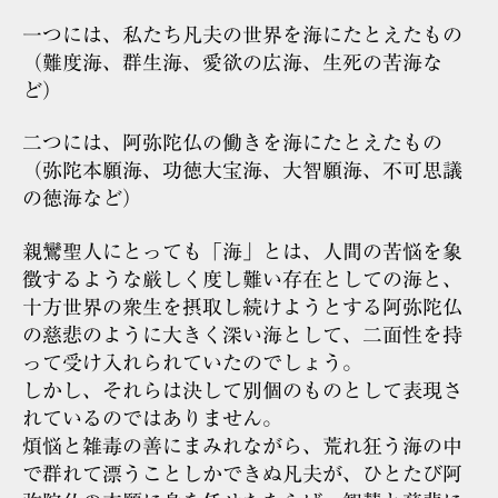
一つには、私たち凡夫の世界を海にたとえたもの
（難度海、群生海、愛欲の広海、生死の苦海な
ど）
二つには、阿弥陀仏の働きを海にたとえたもの
（弥陀本願海、功徳大宝海、大智願海、不可思議
の徳海など）
親鸞聖人にとっても「海」とは、人間の苦悩を象
徴するような厳しく度し難い存在としての海と、
十方世界の衆生を摂取し続けようとする阿弥陀仏
の慈悲のように大きく深い海として、二面性を持
って受け入れられていたのでしょう。
しかし、それらは決して別個のものとして表現さ
れているのではありません。
煩悩と雑毒の善にまみれながら、荒れ狂う海の中
で群れて漂うことしかできぬ凡夫が、ひとたび阿