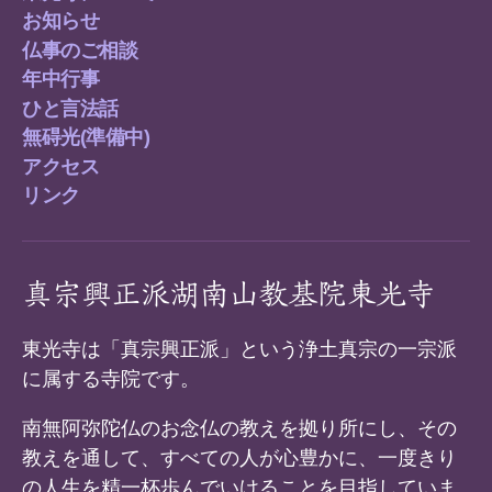
ー
お知らせ
ル
仏事のご相談
年中行事
ひと言法話
無碍光(準備中)
アクセス
リンク
真宗興正派湖南山教基院東光寺
東光寺は「真宗興正派」という浄土真宗の一宗派
に属する寺院です。
南無阿弥陀仏のお念仏の教えを拠り所にし、その
教えを通して、すべての人が心豊かに、一度きり
の人生を精一杯歩んでいけることを目指していま