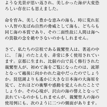
ような光景が思い返され、美しかった海が大変恐
ろしい存在にも思えました。
命を育み、美しく豊かな恵みの海も、時に荒れ狂
い人智の及ばぬ自然の脅威として海も、どちらも
同じ海の本質であり、その二面性故に人間は海へ
の畏敬の念を絶やさないのかもしれません。
さて、私たちの宗祖である親鸞聖人は、著述の中
に、「海」のたとえを、非常に多く使用されてい
ます。京都に生まれ、比叡の山で長く修行された
親鸞聖人が、初めて海をご覧になったのは、流罪
となって越後に向かわれた途中だったのでしょう
か。琵琶湖よりも遙かに大きな日本海の大海原を
見て、どれほどの衝撃や感動を覚えられたことで
しょうか。その心境が、沢山の海の譬えとなって
表れているのかもしれませんが、親鸞聖人の海の
使用例にも、次のように二つの側面があります。