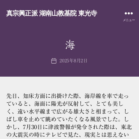
真宗興正派 湖南山教基院 東光寺
メニュー
海
2025年8月2日
投
稿
日
先日、知床方面に出掛けた際、海岸線を車で走っ
ていると、海面に陽光が反射して、とても美し
く、遠い水平線まで広がる雄大さと相まって、し
ばし車を止めて眺めていたくなる風景でした。し
かし、7月30日に津波警報が発令された際は、東北
の大震災の時にテレビで見た、現実とは思えない