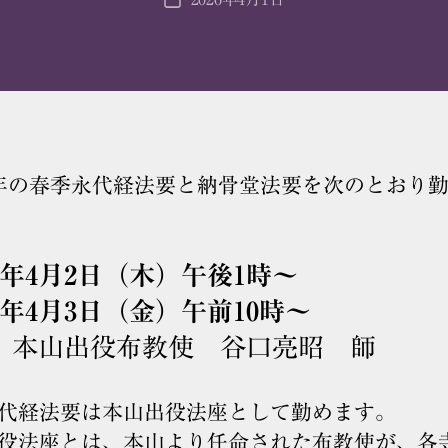
投
稿
日
年の春季永代経法要と納骨堂法要を次のとおり
8年4月2日（木）午後1時〜
8年4月3日（金）午前10時〜
 本山出役布教使 谷口亮昭 師
代経法要は本山出役法座として勤めます。
役法座とは、本山より任命された布教使が、各