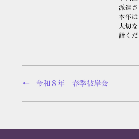
派遣さ
本年は
大切な
詣くだ
←
令和８年 春季彼岸会