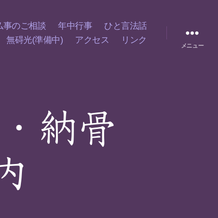
仏事のご相談
年中行事
ひと言法話
無碍光(準備中)
アクセス
リンク
メニュー
経・納骨
内