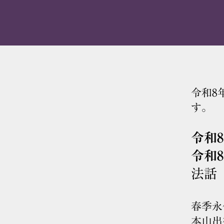
令和8
す。
令和
令和
法話
春季永
本山出