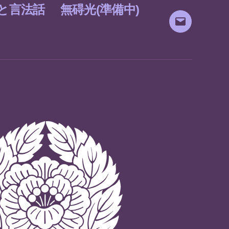
と言法話
無碍光(準備中)
メ
ー
ル