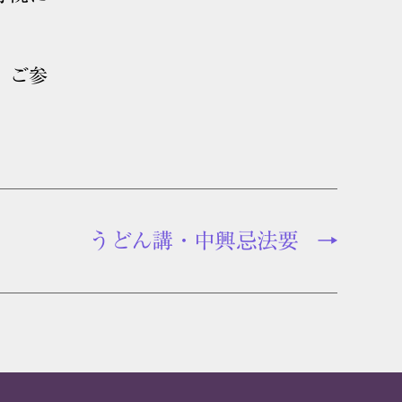
、ご参
うどん講・中興忌法要
→