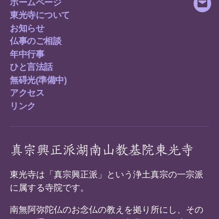
ホームページ
メ
東光寺について
ー
お知らせ
ル
仏事のご相談
年中行事
ひと言法話
無碍光(準備中)
アクセス
リンク
真宗興正派湖南山教基院東光寺
東光寺は「真宗興正派」という浄土真宗の一宗派
に属する寺院です。
南無阿弥陀仏のお念仏の教えを拠り所にし、その